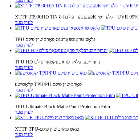
לערן מער
 | 8K קלעריטי · UVR 99% · IRR 99%
לערן מער
TPU גלאָס טראַנספּאַרענט פאַרב שוץ פילם
לערן מער
TPU HD זונרוף ייבערפלאַך פּראָטעקטאָר פילם
לערן מער
קלאַסישע TPH/PU פאַרב שוץ פילם
לערן מער
TPU-Ultimate-Black Matte Paint Protection Film
לערן מער
XTTF TPU-מאַט פאַרב שוץ פילם
לערן מער