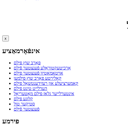
x
אינפֿאָרמאַציע
פאַרב שוץ פילם
אַרכיטעקטוראַלע פֿענצטער פֿילם
אויטאמאטיוו פֿענצטער פילם
קאָלירטע פאַרב שוץ פילמען
קאמערציעלע און רעזידענטשאַל פילם
העדלייט טינט פילם
אינטערלייער גלאז פילם מאַטעריאַל
קלוגע פילם
סטיקער טול
פֿענצטער פֿילם
פירמע