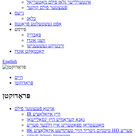
אינטערלייער גלאז פילם מאַטעריאַל
פֿענצטער פֿילם קוקער
נייעס
בלאָג
אָפֿט געשטעלטע פֿראַגעס
פירמע
פאַבריק
וועגן אונדז
וויכטיקע געשעענישן
קאָנטאַקט אונדז
English
היים
פּראָדוקטן
פּראָדוקטן
אויטאָ פֿענצטער פֿילם
IR היץ איזאָלאַציע
נאַנאָ קעראַמיש היץ ינסאַליישאַן
מאַגנעטראָן ספּאַטערינג איין זילבער סעריע
8K טיטניום ניטריד הויך טערמישע איזאָלאַציע HD סעריע
טיטאַניום ניטריד סעריע