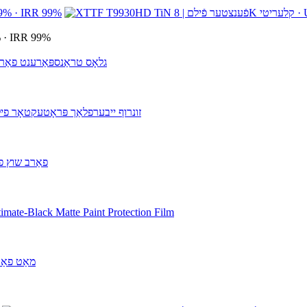
XTTF T9930HD TiN פֿענצטער פֿילם