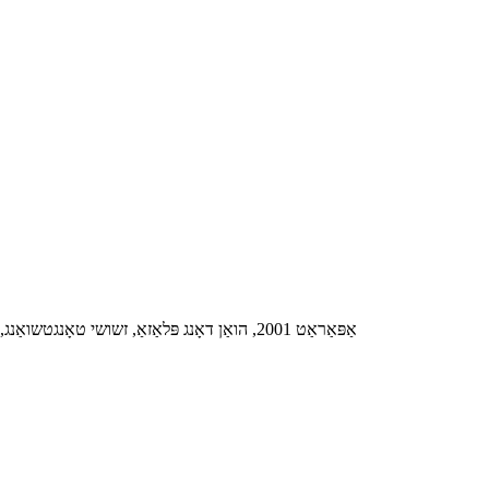
אַפּאַראַט 2001, הואַן דאָנג פּלאַזאַ, זשושי טאָנגטשואַנג, נומ 418 הואַנשי מזרח ראָוד, יועקסיו דיסטריקט, גואַנגזשאָו, טשיינאַ