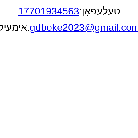
טעלעפאָן:
17701934563
gdboke2023@gmail.co
אימעיל: