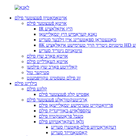
אויטאמאטיוו פֿענצטער פילם
אויטאָ פֿענצטער פֿילם
IR היץ איזאָלאַציע
נאַנאָ קעראַמיש היץ ינסאַליישאַן
מאַגנעטראָן ספּאַטערינג איין זילבער סעריע
אַציע HD סעריע
טיטאַניום ניטריד סעריע
אויטאָ פאַרב שוץ פילם
אויטאָ העאַדלייט פילם
קאָלירטע פאַרב שוץ פילמען
סטיקער טול
זונ פילם טעסטינג עקוויפּמענט
בילדינג פילם
קלוגע פילם
אָפּטיש קלוג פֿענצטער פֿילם
אַרכיטעקטוראַלע פֿענצטער פֿילם
פּריוואַטקייט טערמישע ינסאַליישאַן פילם
עקספּלאָזיע-באַווייַזנדיק פילם
מעבל פּראַטעקטיוו פילם
גלאָז דעקאָראַטיווע פילם
דעקאָראַטיווע פילם-פּאַטערן סעריע
קאַסטאַמייזד סעריע