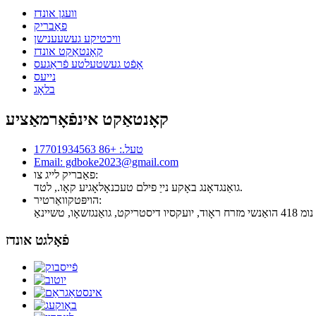
וועגן אונדז
פאַבריק
וויכטיקע געשעענישן
קאָנטאַקט אונדז
אָפֿט געשטעלטע פֿראַגעס
נייעס
בלאָג
קאָנטאַקט אינפֿאָרמאַציע
טעל.: +86 17701934563
Email: gdboke2023@gmail.com
פאַבריק לייג צו:
גואַנגדאָנג באָקע נייַ פילם טעכנאָלאָגיע קאָו., לטד.
הויפּטקוואַרטיר:
פֿאָלגט אונדז