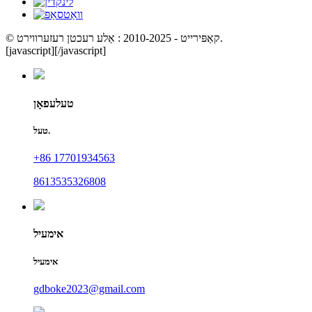
© קאַפּירייט - 2010-2025 : אַלע רעכטן רעזערווירט.
[javascript]
[/javascript]
טעלעפאָן
טעל.
+86 17701934563
8613535326808
אימעיל
אימעיל
gdboke2023@gmail.com