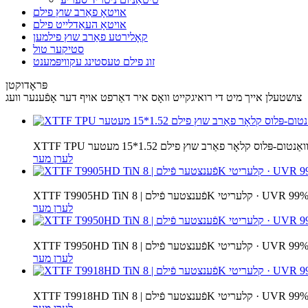
אויטאָ פאַרב שוץ פילם
אויטאָ העאַדלייט פילם
קאָלירטע פאַרב שוץ פילמען
סטיקער טול
זונ פילם טעסטינג עקוויפּמענט
פּראָדוקטן
צושטעלן אייך מיט די רואיגקייט וואָס איר דאַרפט אויף דער אָפֿענער וועג
XTTF  קוואַנטום-פּלוס קלאָר פאַרב שוץ פילם 1.52*15 מעטער
לערן מער
 | 8K קלעריטי · UVR 99% · IRR 99%
לערן מער
 | 8K קלעריטי · UVR 99% · IRR 99%
לערן מער
 | 8K קלעריטי · UVR 99% · IRR 99%