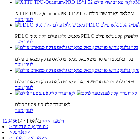
XTTF TPU-Quantum-PRO קלאָר פאַרב שוץ פילם 1.52*15M
לערן מער
ַגיש גלאז פילם קלוג גלאז PDLC זיך-קלעפּיק קלוג גלאז פילם
לערן מער
בלוי עלעקטריש סוויטשאַבאַל סמאַרט גלאַס פּדלק סמאַרט פילם
לערן מער
ציאַן עלעקטריש סוויטשאַבאַל סמאַרט גלאַס פּדלק סמאַרט פילם
לערן מער
לאָוווערד קלוג פֿענצטער פֿילם
לערן מער
ווייטער >
>>
בלאַט 1 / 14
6
5
4
3
2
1
> ווערן אַ הענדלער<
> אָנפֿרעג<
> קאָנטאַקט אונדז<